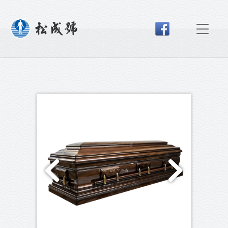
Previou
Next
s